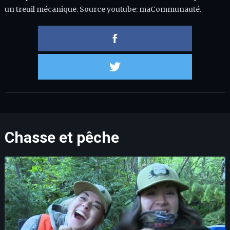
un treuil mécanique. Source youtube: maCommunauté.
Partager 
Partager s
Chasse et pêche