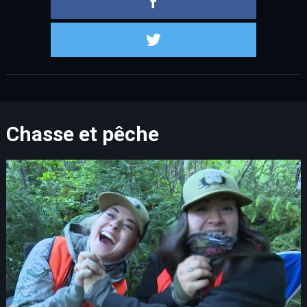
Partager s
Chasse et pêche