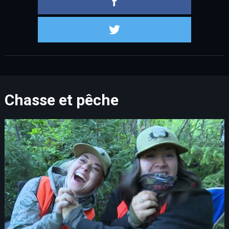
Partager s
Chasse et pêche