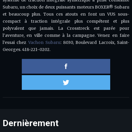
système de traction intégrale symétrique à prise constante
Subaru, un choix de deux puissants moteurs BOXER® Subaru
et beaucoup plus. Tous ces atouts en font un VUS sous-
compact à traction intégrale plus compétent et plus
polyvalent que jamais. La Crosstreck est parée pour
l’aventure, en ville comme à la campagne. Venez en faire
l’essai chez
Vachon Subaru
: 8030, Boulevard Lacroix, Saint-
Georges. 418-221-0202.
Partager 
Partager s
Dernièrement