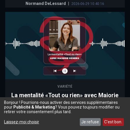
Normand DeLessard
|
2026-06-29 10:40:16
VARIÉTÉ
La mentalité «Tout ou rien» avec Majorie
Demers
Bonjour ! Pourrions-nous activer des services supplémentaires
pour
Publicité & Marketing
? Vous pouvez toujours modifier ou
Autre
|
2026-06-29 08:00:00
retirer votre consentement plus tard.
Laissez-moi choisir
Je refuse
C'est bon.