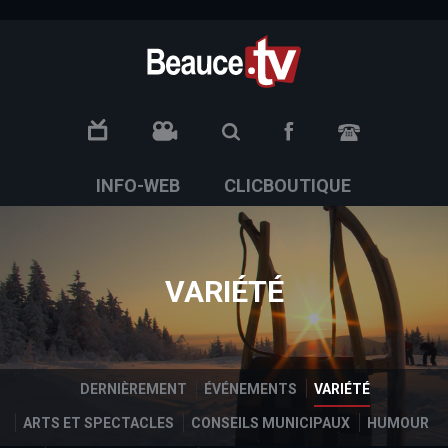
.social.info-web a, .social.clic a { white-space: nowrap; font-size:
Beauce TV
0px; /* ajuste si tu veux plus petit ou plus grand */
NOUS JOI
INFO-WEB
CLICBOUTIQUE
VARIÉTÉ
DERNIÈREMENT
ÉVÉNEMENTS
VARIÉTÉ
ARTS ET SPECTACLES
CONSEILS MUNICIPAUX
HUMOUR