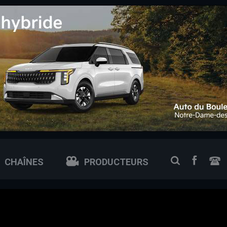
 0px; /* ajuste si tu veux plus petit ou plus grand */
FACEB
RECHERCH
CHAÎNES
PRODUCTEURS
N