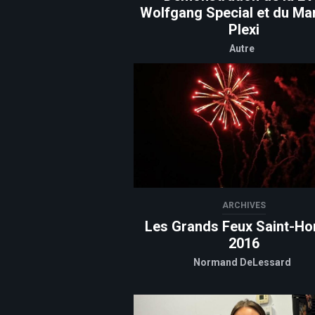
Wolfgang Special et du Mar
Plexi
Autre
ARCHIVES
Les Grands Feux Saint-Ho
2016
Normand DeLessard