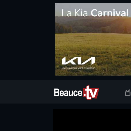
.social.info-web a, .social.clic a { white-space: nowrap; font-size:
Beauce TV