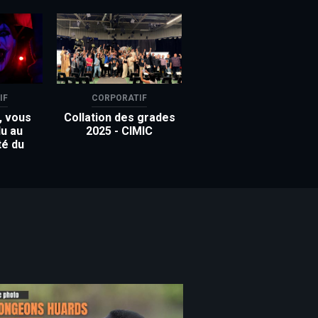
IF
CORPORATIF
, vous
Collation des grades
u au
2025 - CIMIC
té du