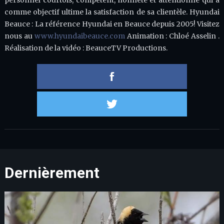
personnel courtois, compétent, honnête et attentionné qui a
comme objectif ultime la satisfaction de sa clientèle. Hyundai
Beauce : La référence Hyundai en Beauce depuis 2005! Visitez
nous au
www.hyundaibeauce.com
Animation : Chloé Asselin .
Réalisation de la vidéo : BeauceTV Productions.
Partager 
Partager s
Dernièrement