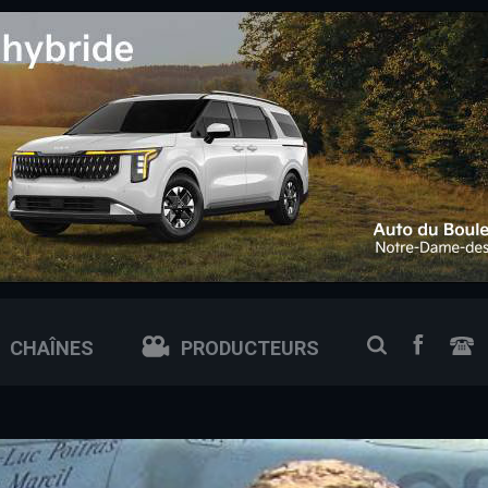
 0px; /* ajuste si tu veux plus petit ou plus grand */
FACEB
RECHERCH
CHAÎNES
PRODUCTEURS
N