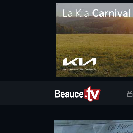
.social.info-web a, .social.clic a { white-space: nowrap; font-size:
Beauce TV