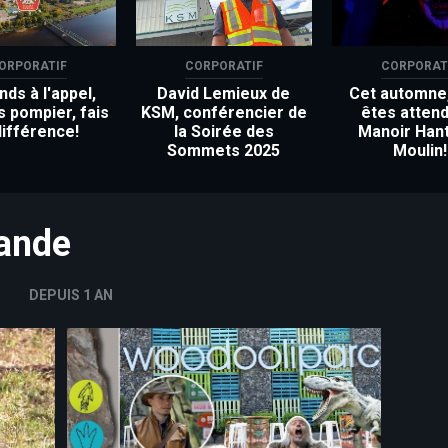
ORPORATIF
CORPORATIF
CORPORAT
ds à l'appel,
David Lemieux de
Cet automne
s pompier, fais
KSM, conférencier de
êtes attend
différence!
la Soirée des
Manoir Han
Sommets 2025
Moulin!
mande
DEPUIS 1 AN