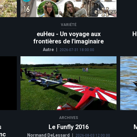
VARIÉTÉ
euHeu - Un voyage aux
H
frontières de l'imaginaire
Autre
|
2026-07-31 18:00:00
ARCHIVES
s
Le Funfly 2016
M
nc
Normand DeLessard
|
2026-08-03 12:00:00