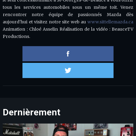
le seul concessionnaire à St-Georges-de-Beauce à vous offrir
tous les services automobiles sous un même toit. Venez
rencontrer notre équipe de passionnés Mazda dès
aujourd'hui et visitez notre site web au
www.sittellemazda.ca
Animation : Chloé Asselin Réalisation de la vidéo : BeauceTV
Productions.
Partager 
Partager s
Dernièrement