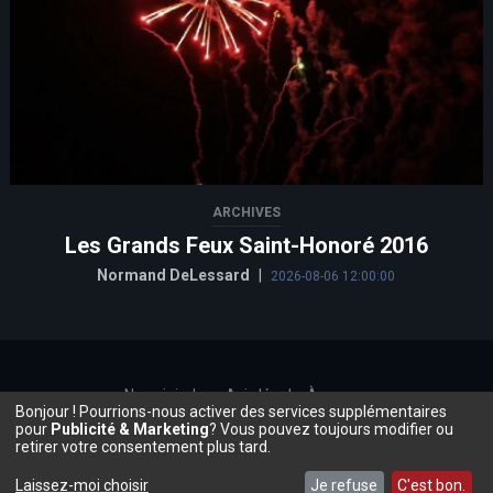
ARCHIVES
Les Grands Feux Saint-Honoré 2016
Normand DeLessard
|
2026-08-06 12:00:00
Nous joindre
Avis légal
À propos
Bonjour ! Pourrions-nous activer des services supplémentaires
©2026, Beauce.TV
pour
Publicité & Marketing
? Vous pouvez toujours modifier ou
retirer votre consentement plus tard.
Laissez-moi choisir
Je refuse
C'est bon.