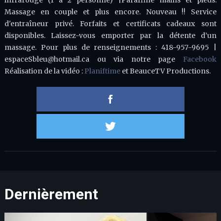
infrarouge (1 à 2 personne) |Paraffine mains et pieds.
Massage en couple et plus encore. Nouveau !! Service
d'entraîneur privé. Forfaits et certificats cadeaux sont
disponibles. Laissez-vous emporter par la détente d’un
massage. Pour plus de renseignements : 418-957-9695 |
espaceSbleu@hotmail.ca ou via notre page
Facebook
Réalisation de la vidéo :
Planiftime
et BeauceTV Productions.
Partager 
Partager s
Dernièrement