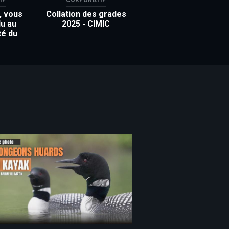
, vous
Collation des grades
u au
2025 - CIMIC
té du