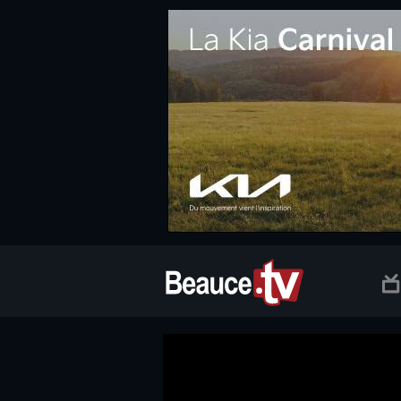
.social.info-web a, .social.clic a { white-space: nowrap; font-size:
Beauce TV