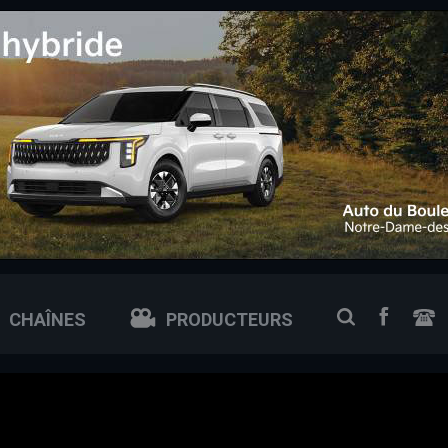
 0px; /* ajuste si tu veux plus petit ou plus grand */
FACEB
RECHERCH
CHAÎNES
PRODUCTEURS
N