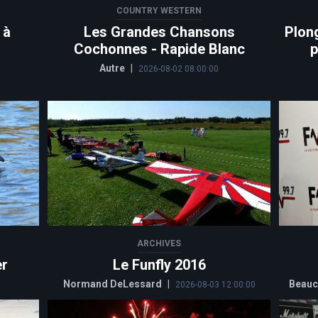
COUNTRY WESTERN
 à
Les Grandes Chansons
Plon
Cochonnes - Rapide Blanc
p
Autre
|
2026-08-02 08:00:00
ARCHIVES
er
Le Funfly 2016
Normand DeLessard
|
Beauc
2026-08-03 12:00:00