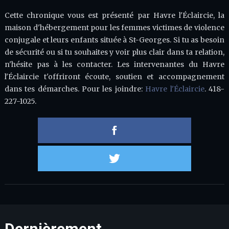
Cette chronique vous est présenté par Havre l'Éclaircie, la
maison d'hébergement pour les femmes victimes de violence
conjugale et leurs enfants située à St-Georges. Si tu as besoin
de sécurité ou si tu souhaites y voir plus clair dans ta relation,
n'hésite pas à les contacter. Les intervenantes du Havre
l'Éclaircie t'offriront écoute, soutien et accompagnement
dans tes démarches. Pour les joindre:
Havre l'Éclaircie
. 418-
227-1025.
Partager 
Partager s
Dernièrement