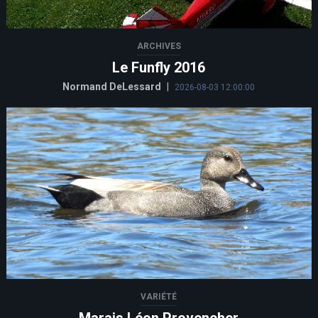
ARCHIVES
Le Funfly 2016
Normand DeLessard
|
2026-08-03 12:00:00
VARIÉTÉ
Marais Léon Provencher