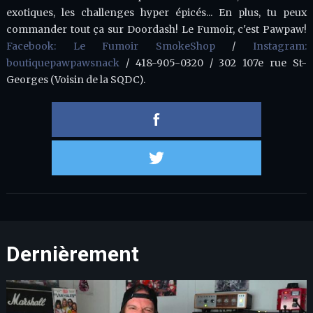
exotiques, les challenges hyper épicés... En plus, tu peux
commander tout ça sur Doordash! Le Fumoir, c'est Pawpaw!
Facebook: Le Fumoir SmokeShop
/
Instagram:
boutiquepawpawsnack
/ 418-905-0320 / 302 107e rue St-
Georges (Voisin de la SQDC).
Partager 
Partager s
Dernièrement