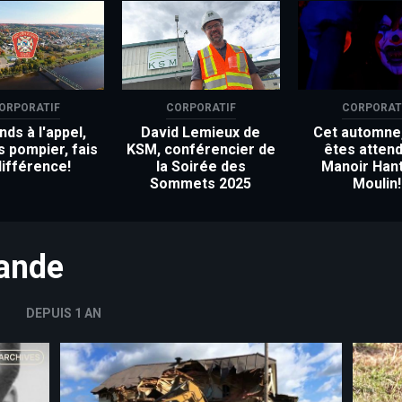
ORPORATIF
CORPORATIF
CORPORAT
ds à l'appel,
David Lemieux de
Cet automne
s pompier, fais
KSM, conférencier de
êtes attend
différence!
la Soirée des
Manoir Han
Sommets 2025
Moulin!
mande
DEPUIS 1 AN