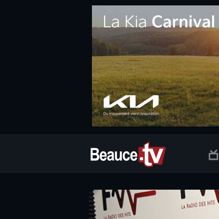
.social.info-web a, .social.clic a { white-space: nowrap; font-size:
Beauce TV