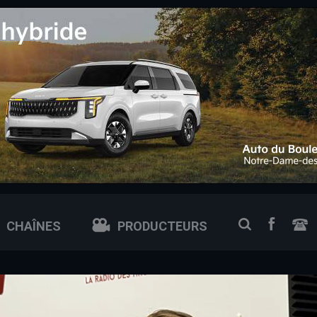
 0px; /* ajuste si tu veux plus petit ou plus grand */
FACEB
RECHERCH
CHAÎNES
PRODUCTEURS
N