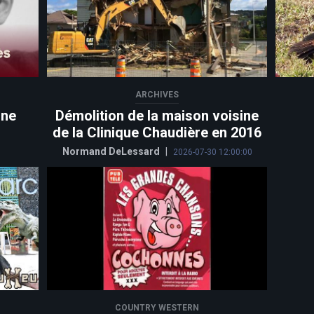
ARCHIVES
une
Démolition de la maison voisine
de la Clinique Chaudière en 2016
Normand DeLessard
|
2026-07-30 12:00:00
COUNTRY WESTERN