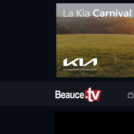
.social.info-web a, .social.clic a { white-space: nowrap; font-size:
Beauce TV