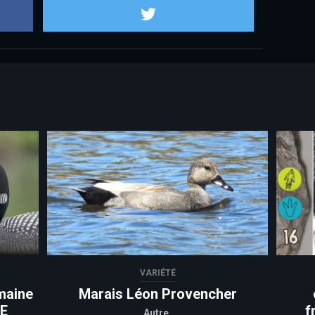
Partager sur Facebook
Partager sur
VARIÉTÉ
maine
Marais Léon Provencher
CE
f
Autre