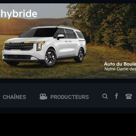
 0px; /* ajuste si tu veux plus petit ou plus grand */
FACEB
RECHERCH
CHAÎNES
PRODUCTEURS
N