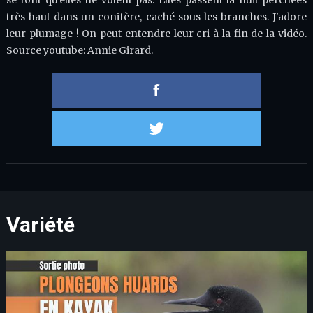
se font qu'elles ne volent pas. Elles passent la nuit perchées
très haut dans un conifère, caché sous les branches. J'adore
leur plumage ! On peut entendre leur cri à la fin de la vidéo.
Source youtube: Annie Girard.
Partager 
Partager s
Variété