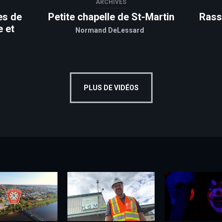
ARCHIVES
es de
Petite chapelle de St-Martin
Rass
e et
Normand DeLessard
PLUS DE VIDÉOS