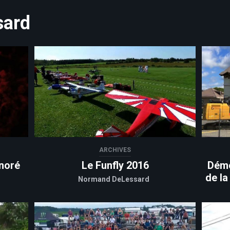
sard
ARCHIVES
noré
Le Funfly 2016
Démo
de la
Normand DeLessard