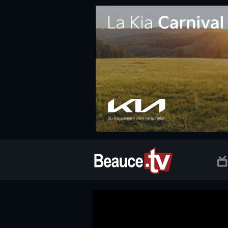
.social.info-web a, .social.clic a { white-space: nowrap; font-size:
Beauce TV