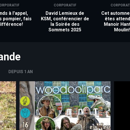
ORPORATIF
CORPORATIF
CORPORAT
ds à l'appel,
David Lemieux de
Cet automne
s pompier, fais
KSM, conférencier de
êtes attend
différence!
la Soirée des
Manoir Han
Sommets 2025
Moulin!
mande
DEPUIS 1 AN