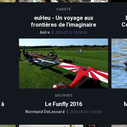
VARIÉTÉ
euHeu - Un voyage aux
frontières de l'imaginaire
C
Autre
|
2026-07-31 18:00:00
ARCHIVES
 à
Le Funfly 2016
M
Normand DeLessard
|
2026-08-03 12:00:00