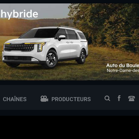
 0px; /* ajuste si tu veux plus petit ou plus grand */
FACEB
RECHERCH
CHAÎNES
PRODUCTEURS
N