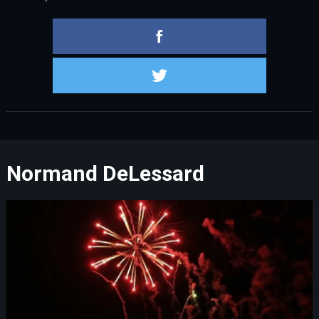
Partager 
Partager s
Normand DeLessard