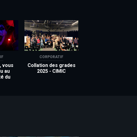
IF
CORPORATIF
, vous
Collation des grades
u au
2025 - CIMIC
té du