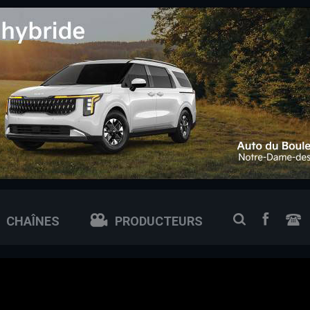
 0px; /* ajuste si tu veux plus petit ou plus grand */
FACEB
RECHERCH
CHAÎNES
PRODUCTEURS
N