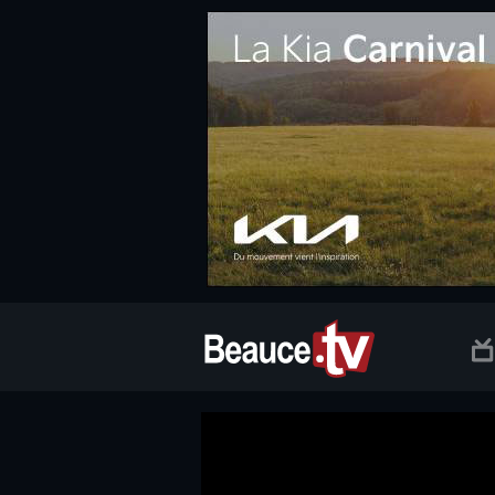
.social.info-web a, .social.clic a { white-space: nowrap; font-size:
Beauce TV