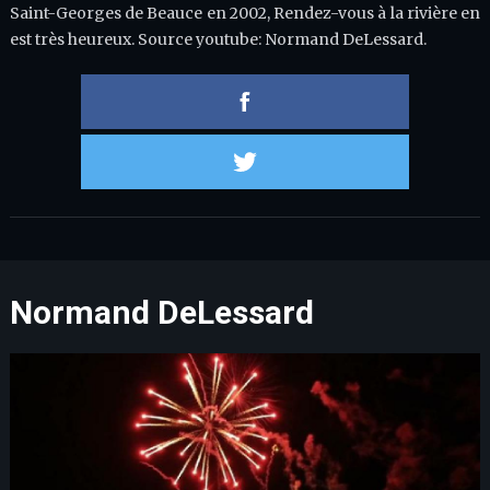
Saint-Georges de Beauce en 2002, Rendez-vous à la rivière en
est très heureux. Source youtube: Normand DeLessard.
Partager 
Partager s
Normand DeLessard