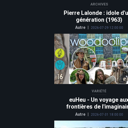
ARCHIVES
Pierre Lalonde : idole d'
génération (1963)
Autre
|
2026-07-29 12:00:00
VARIÉTÉ
euHeu - Un voyage au
frontières de l'imaginai
Autre
|
2026-07-31 18:00:00