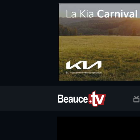
.social.info-web a, .social.clic a { white-space: nowrap; font-size:
Beauce TV