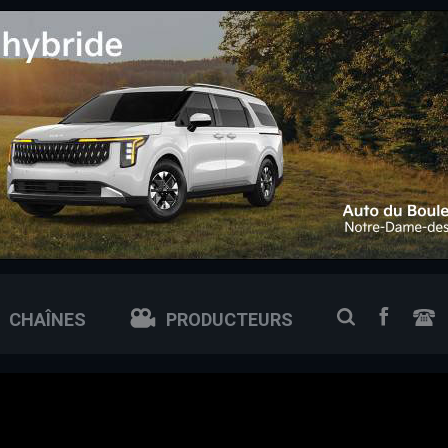
 0px; /* ajuste si tu veux plus petit ou plus grand */
FACEB
RECHERCH
CHAÎNES
PRODUCTEURS
N