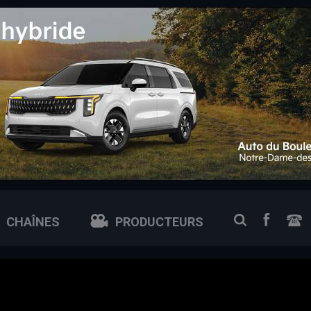
 0px; /* ajuste si tu veux plus petit ou plus grand */
FACEB
RECHERCH
CHAÎNES
PRODUCTEURS
N