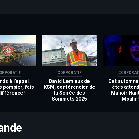
ORPORATIF
CORPORATIF
CORPORAT
ds à l'appel,
David Lemieux de
Cet automne
s pompier, fais
KSM, conférencier de
êtes attend
différence!
la Soirée des
Manoir Han
Sommets 2025
Moulin!
mande