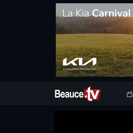
.social.info-web a, .social.clic a { white-space: nowrap; font-size:
Beauce TV