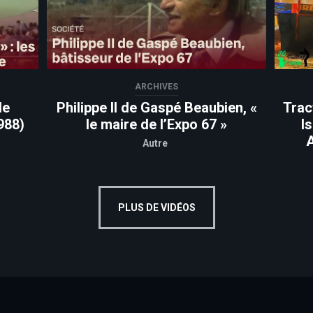
ARCHIVES
de
Philippe II de Gaspé Beaubien, «
Trac
988)
le maire de l’Expo 67 »
I
A
Autre
PLUS DE VIDÉOS