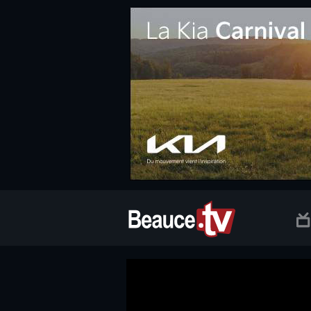
.social.info-web a, .social.clic a { white-space: nowrap; font-size:
Beauce TV