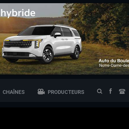
 0px; /* ajuste si tu veux plus petit ou plus grand */
FACEB
RECHERCH
CHAÎNES
PRODUCTEURS
N